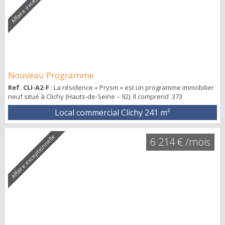
Affaire exceptionnelle
Nouveau Programme
Ref. CLI-A2-F
: La résidence « Prysm » est un programme immobilier
neuf situé à Clichy (Hauts-de-Seine – 92). Il comprend 373
logements, 6 commerces et une crèche. Situé en limite nord-est de
Local commercial Clichy
241 m²
la commune de Clichy-la-Garenne, le projet s’inscrit dans le
programme le plus vaste de reconversion des quais de Seine,
mené avec la ZAC des Docks de Saint-Ouen. Ville de 65 000
Affaire exceptionnelle
6 214 € /mois
habitants, revenu moyen mens...