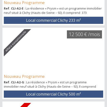
Nouveau Programme
Ref. CLI-A2-E
: La résidence « Prysm » est un programme immobilier
neuf situé à Clichy (Hauts-de-Seine – 92). Il comprend 373
logements, 6 commerces et une crèche. Situé en limite nord-est de
Local commercial Clichy
233 m²
la commune de Clichy-la-Garenne, le projet s’inscrit dans le
programme le plus vaste de reconversion des quais de Seine,
mené avec la ZAC des Docks de Saint-Ouen. Ville de 65 000
Affaire exceptionnelle
12 500 € /mois
habitants, revenu moyen mens...
Nouveau Programme
Ref. CLI-A2-G
: La résidence « Prysm » est un programme
immobilier neuf situé à Clichy (Hauts-de-Seine – 92). Il comprend
373 logements, 6 commerces et une crèche. Situé en limite nord-est
Local commercial Clichy
500 m²
de la commune de Clichy-la-Garenne, le projet s’inscrit dans le
programme le plus vaste de reconversion des quais de Seine,
mené avec la ZAC des Docks de Saint-Ouen. Ville de 65 000