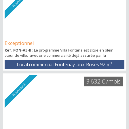
Nouveauté
Exceptionnel
Ref. FON-A3-B
: Le programme Villa Fontana est situé en plein
cœur de ville, avec une commercialité déjà assurée par la
présence de commerces de proximité et d’animation (Franprix,
Local commercial Fontenay-aux-Roses
92 m²
Pharmacie, Restaurant et épicerie italienne, bureau de tabac, salon
de coiffure, ...) Le programme est composé d'environ 50
appartements et de 3 commerces. La place de La Cavée réhabilitée
3 632 € /mois
crée une nouvelle centralité. ...
Nouveauté