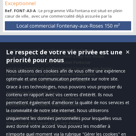
Exceptionnel
Ref. FONT-A3-A
: Le programme Villa Fontana est situé en plein
cœur de ville, avec une commercialité déjà assurée par la
présence de commerces de proximité et d’animation (Franprix,
Local commercial Fontenay-aux-Roses
150 m²
Pharmacie, Restaurant et épicerie italienne, bureau de tabac, salon
de coiffure, ...) Le programme est composé d'environ 50
appartements et de 3 commerces. La place de La Cavée réhabilitée
crée une nouvelle centralité. ...
Location immobilier professionnel Bordeaux
Le respect de votre vie privée est une
✕
Location immobilier professionnel L'Haÿ-les-Roses
priorité pour nous
Location immobilier professionnel Pontoise
Location immobilier professionnel Carrières-sur-Seine
Nous utilisons des cookies afin de vous offrir une expérience
Location immobilier professionnel Courbevoie
optimale et une communication pertinente sur notre site.
Location immobilier professionnel Chatou
Grace à ces technologies, nous pouvons vous proposer du
Immobilier Pro à louer Paris
contenu en rapport avec vos centres d'intérêt. Ils nous
Immobilier Pro à louer L'Haÿ-les-Roses
permettent également d'améliorer la qualité de nos services et
Immobilier Pro à louer L'Haÿ-les-Roses
la convivialité de notre site internet. Nous utiliserons
Immobilier Pro à louer L'Haÿ-les-Roses
Immobilier Pro à louer L'Haÿ-les-Roses
uniquement les données personnelles pour lesquelles vous
Immobilier Pro à louer L'Haÿ-les-Roses
avez donné votre accord. Vous pouvez les modifier à
n'importe quel moment via la rubrique "Gérer les cookies" en
Nos Honoraires