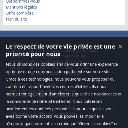
Qui sommes-nous
Mentions légales
Offre complète
Plan du site
Location immobilier professionnel Bordeaux
Le respect de votre vie privée est une
✕
Location immobilier professionnel L'Haÿ-les-Roses
priorité pour nous
Location immobilier professionnel Pontoise
Location immobilier professionnel Carrières-sur-Seine
Nous utilisons des cookies afin de vous offrir une expérience
Location immobilier professionnel Courbevoie
optimale et une communication pertinente sur notre site.
Location immobilier professionnel Chatou
Grace à ces technologies, nous pouvons vous proposer du
Immobilier Pro à louer Paris
contenu en rapport avec vos centres d'intérêt. Ils nous
Immobilier Pro à louer L'Haÿ-les-Roses
permettent également d'améliorer la qualité de nos services et
Immobilier Pro à louer L'Haÿ-les-Roses
la convivialité de notre site internet. Nous utiliserons
Immobilier Pro à louer L'Haÿ-les-Roses
Immobilier Pro à louer L'Haÿ-les-Roses
uniquement les données personnelles pour lesquelles vous
Immobilier Pro à louer L'Haÿ-les-Roses
avez donné votre accord. Vous pouvez les modifier à
n'importe quel moment via la rubrique "Gérer les cookies" en
Nos Honoraires