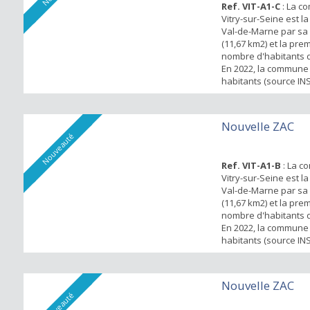
Ref. VIT-A1-C
: La c
Vitry-sur-Seine est l
Val-de-Marne par sa 
(11,67 km2) et la pre
nombre d'habitants d
En 2022, la commune 
habitants (source INS
ARDOINES constitue l
emblématiques de l’
d’Intérêt National Or
Nouvelle ZAC
Amont. Le programm
Nouveauté
se situe à moins de 1
Ref. VIT-A1-B
: La c
Vitry-sur-Seine est l
Val-de-Marne par sa 
(11,67 km2) et la pre
nombre d'habitants d
En 2022, la commune 
habitants (source INS
ARDOINES constitue l
emblématiques de l’
d’Intérêt National Or
Nouvelle ZAC
Amont. Le programm
Nouveauté
se situe à moins de 1