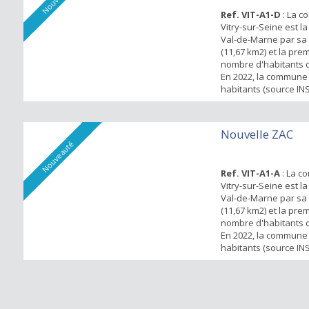
Ref. VIT-A1-D
: La 
Vitry-sur-Seine est l
Val-de-Marne par sa 
(11,67 km2) et la pre
nombre d'habitants d
En 2022, la commune 
habitants (source INS
ARDOINES constitue l
emblématiques de l’
d’Intérêt National Or
Nouvelle ZAC
Amont. Ville pleine d
Nouveauté
proximité de la porte d’
Ref. VIT-A1-A
: La c
Vitry-sur-Seine est l
Val-de-Marne par sa 
(11,67 km2) et la pre
nombre d'habitants d
En 2022, la commune 
habitants (source INS
ARDOINES constitue l
emblématiques de l’
d’Intérêt National Or
Amont. Le programm