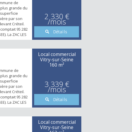
ommune de
a plus grande du
superficie
2 330 €
mière par son
/mois
evant Créteil.
comptait 95 282
Détails
EE). La ZAC LES
’un des projets
Opération
ly-Rungis-Seine-
Local commercial
e «LA PLACE»
Vitry-sur-Seine
0 m...
160 m²
ommune de
a plus grande du
superficie
3 339 €
mière par son
/mois
evant Créteil.
comptait 95 282
Détails
EE). La ZAC LES
’un des projets
Opération
ly-Rungis-Seine-
Local commercial
e «LA PLACE»
Vitry-sur-Seine
0 m...