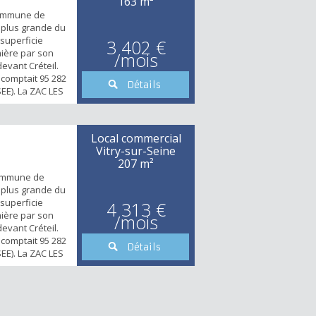
163 m²
commune de
a plus grande du
superficie
3 402 €
mière par son
/mois
evant Créteil.
comptait 95 282
Détails
EE). La ZAC LES
’un des projets
Opération
ly-Rungis-Seine-
Local commercial
’énergie à
Vitry-sur-Seine
Itali...
207 m²
ommune de
a plus grande du
superficie
4 313 €
mière par son
/mois
evant Créteil.
comptait 95 282
Détails
EE). La ZAC LES
’un des projets
Opération
ly-Rungis-Seine-
e «LA PLACE»