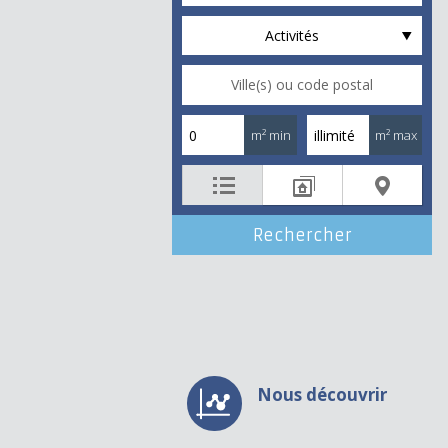
Activités
m² min
m² max
Nous découvrir