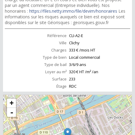
par un agent commercial (Entreprise individuelle). Nos
honoraires :
https://files.netty.immo/file/devim/honoraires
Les
informations sur les risques auxquels ce bien est exposé sont
disponibles sur le site Géorisques : georisques.gouv.fr
Référence
CLI-A2-E
Ville
Clichy
Charges
333 € /mois HT
Type de bien
Local commercial
Type de bail
3/6/9 ans
Loyer au m²
320 € HT /m² /an
Surface
233
Étage
RDC
+
-