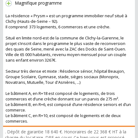
Magnifique programme
La résidence « Prysm » est un programme immobilier neuf situé à
Clichy (Hauts-de-Seine – 92).
Il comprend 373 logements, 6 commerces et une crèche.
Situé en limite nord-est de la commune de Clichy-la-Garenne, le
projet s’inscrit dans le programme le plus vaste de reconversion
des quais de Seine, mené avec la ZAC des Docks de Saint-Ouen.
Ville de 65 000 habitants, revenu moyen mensuel pour un couple
sans enfant environ 3267€.
Secteur très dense et mixte : Résidence sénior, hôpital Beaujon,
Groupe Scolaire, Gymnase, stade, sièges sociaux (Monoprix,
Novatrans, Mutuelle, Tour d'Asnières, ...)
Le bâtiment A, en R+18 est composé de logements, de trois
commerces et d’une crèche donnant sur un parvis de 275 m².
Le bâtiment B, en R+6, est composé d’une résidence seniors et d’un
commerce.
Le bâtiment C, en R+10, est composé de logements et de deux
commerces.
. Dépôt de garantie 18 640 €. Honoraires de 22 368 € HT à la
charge du locataire. DPE en cours Ce bien vous est proposé