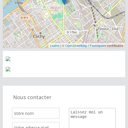
Leaflet
| ©
OpenStreetMap
|
Foursquare
contributors
Nous contacter