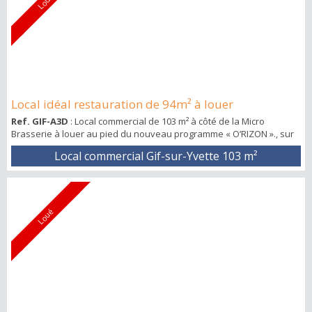
Loué
Local idéal restauration de 94m² à louer
Ref. GIF-A3D
: Local commercial de 103 m² à côté de la Micro
Brasserie à louer au pied du nouveau programme « O’RIZON »., sur
le Mail Pierre Potier, rue piétonne. A proximité du parc du Moulon.
Local commercial Gif-sur-Yvette
103 m²
Loué