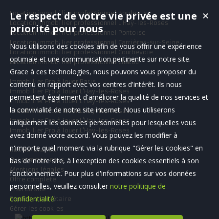
d...
Location immobilier professionnel Bordeaux
Le respect de votre vie privée est une
✕
Location immobilier professionnel L'Haÿ-les-Roses
priorité pour nous
Location immobilier professionnel Pontoise
Location immobilier professionnel Carrières-sur-Seine
Nous utilisons des cookies afin de vous offrir une expérience
Location immobilier professionnel Courbevoie
optimale et une communication pertinente sur notre site.
Location immobilier professionnel Chatou
Grace à ces technologies, nous pouvons vous proposer du
Immobilier Pro à louer Paris
contenu en rapport avec vos centres d'intérêt. Ils nous
Immobilier Pro à louer L'Haÿ-les-Roses
permettent également d'améliorer la qualité de nos services et
Immobilier Pro à louer L'Haÿ-les-Roses
la convivialité de notre site internet. Nous utiliserons
Immobilier Pro à louer L'Haÿ-les-Roses
Immobilier Pro à louer L'Haÿ-les-Roses
uniquement les données personnelles pour lesquelles vous
Immobilier Pro à louer L'Haÿ-les-Roses
avez donné votre accord. Vous pouvez les modifier à
n'importe quel moment via la rubrique "Gérer les cookies" en
Nos Honoraires
Qui sommes-nous
bas de notre site, à l'exception des cookies essentiels à son
Mentions légales
fonctionnement. Pour plus d'informations sur vos données
Offre complète
personnelles, veuillez consulter
notre politique de
Plan du site
confidentialité
.
Espace propriétaire
Gérer les cookies