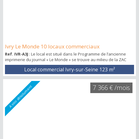
Ivry Le Monde 10 locaux commerciaux
Ref. IVR-A3J
: Le local est situé dans le Programme de l’ancienne
imprimerie du journal « Le Monde » se trouve au milieu de la ZAC
Ivry-Confluences (145 hectares) et au RDC de la résidence hôtelière
Local commercial Ivry-sur-Seine
123 m²
qui est affiche complet à 95% à l'année. Cette partie du programme
immobilier accueille environ 400 logements, 2 600 m² de commerces,
6 500 m² d’activités destinés à SOGARIS (livraison du dernier
7 366 € /mois
A voir absolument
kilomètre...