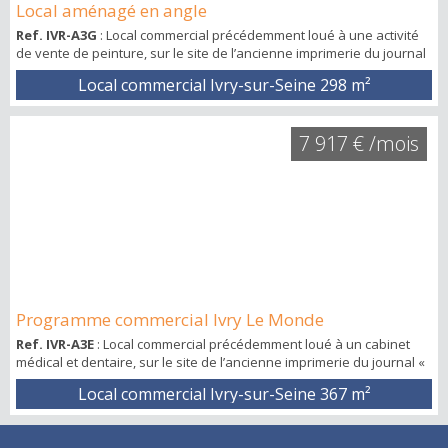
Local aménagé en angle
Ref. IVR-A3G
: Local commercial précédemment loué à une activité
de vente de peinture, sur le site de l’ancienne imprimerie du journal
« Le Monde », il se trouve au milieu de la ZAC Ivry-Confluences (145
Local commercial Ivry-sur-Seine
298 m²
hectares). Cette partie du programme immobilier prévoit la
construction de 365 logements (188 en accession, 144 logements
sociaux et 33 logements locatifs intermédiaires), 2 600 m² de
7 917 € /mois
commerces, 6 500...
Programme commercial Ivry Le Monde
Ref. IVR-A3E
: Local commercial précédemment loué à un cabinet
médical et dentaire, sur le site de l’ancienne imprimerie du journal «
Le Monde », il se trouve au milieu de la ZAC Ivry-Confluences (145
Local commercial Ivry-sur-Seine
367 m²
hectares). Cette partie du programme immobilier accueille environ
400 logements, 2 600 m² de commerces, 6 500 m² d’activités destinés
à SOGARIS (livraison du dernier kilomètre), une résidence étudiante