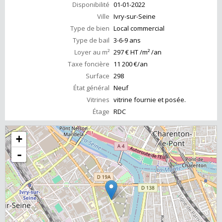
Disponibilité
01-01-2022
Ville
Ivry-sur-Seine
Type de bien
Local commercial
Type de bail
3-6-9 ans
Loyer au m²
297 € HT /m² /an
Taxe foncière
11 200 €/an
Surface
298
État général
Neuf
Vitrines
vitrine fournie et posée.
Étage
RDC
+
-