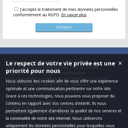
J'accepte le traitement de mes données personnelles
conformément au RGPD.
En savoir plus
Le respect de votre vie privée est une
Location immobilier professionnel Bordeaux
✕
Location immobilier professionnel L'Haÿ-les-Roses
priorité pour nous
Location immobilier professionnel Pontoise
Location immobilier professionnel Carrières-sur-Seine
Nous utilisons des cookies afin de vous offrir une expérience
Location immobilier professionnel Courbevoie
optimale et une communication pertinente sur notre site.
Location immobilier professionnel Chatou
Grace à ces technologies, nous pouvons vous proposer du
Immobilier Pro à louer Paris
contenu en rapport avec vos centres d'intérêt. Ils nous
Immobilier Pro à louer L'Haÿ-les-Roses
permettent également d'améliorer la qualité de nos services et
Immobilier Pro à louer L'Haÿ-les-Roses
la convivialité de notre site internet. Nous utiliserons
Immobilier Pro à louer L'Haÿ-les-Roses
Immobilier Pro à louer L'Haÿ-les-Roses
uniquement les données personnelles pour lesquelles vous