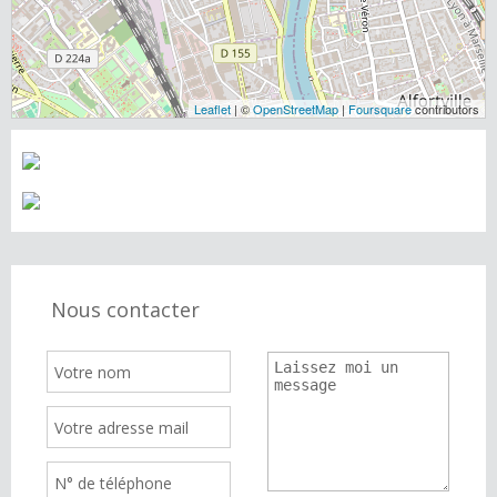
Leaflet
| ©
OpenStreetMap
|
Foursquare
contributors
Nous contacter