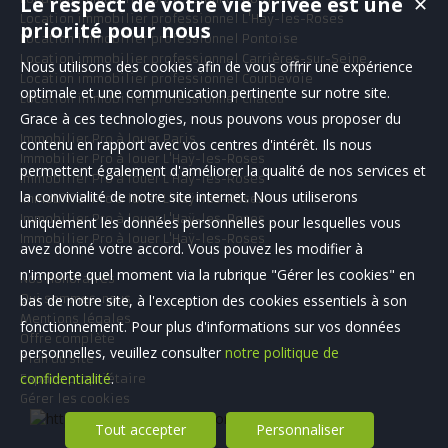
Le respect de votre vie privée est une
✕
Location immobilier professionnel L'Haÿ-les-Roses
priorité pour nous
Location immobilier professionnel Pontoise
Location immobilier professionnel Carrières-sur-Seine
Nous utilisons des cookies afin de vous offrir une expérience
Location immobilier professionnel Courbevoie
optimale et une communication pertinente sur notre site.
Location immobilier professionnel Chatou
Grace à ces technologies, nous pouvons vous proposer du
Immobilier Pro à louer Paris
contenu en rapport avec vos centres d'intérêt. Ils nous
Immobilier Pro à louer L'Haÿ-les-Roses
permettent également d'améliorer la qualité de nos services et
Immobilier Pro à louer L'Haÿ-les-Roses
la convivialité de notre site internet. Nous utiliserons
Immobilier Pro à louer L'Haÿ-les-Roses
Immobilier Pro à louer L'Haÿ-les-Roses
uniquement les données personnelles pour lesquelles vous
Immobilier Pro à louer L'Haÿ-les-Roses
avez donné votre accord. Vous pouvez les modifier à
n'importe quel moment via la rubrique "Gérer les cookies" en
Nos Honoraires
bas de notre site, à l'exception des cookies essentiels à son
Qui sommes-nous
Mentions légales
fonctionnement. Pour plus d'informations sur vos données
Offre complète
personnelles, veuillez consulter
notre politique de
Plan du site
confidentialité
.
Espace propriétaire
Gérer les cookies
Tout accepter
Personnaliser