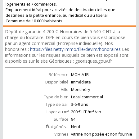
logements et 7 commerces.
Emplacement idéal pour activités de destination telles que
destinées à la petite enfance, au médical ou au libéral.
Commune de 10 000 habitants.
Dépôt de garantie 4 700 €. Honoraires de 5 640 € HT à la
charge du locataire. DPE en cours Ce bien vous est proposé
par un agent commercial (Entreprise individuelle). Nos
honoraires :
https://files.netty.immo/file/devim/honoraires
Les
informations sur les risques auxquels ce bien est exposé sont
disponibles sur le site Géorisques : georisques.gouv.fr
Référence
MOH-A1B
Disponibilité
Immédiate
Ville
Montlhéry
Type de bien
Local commercial
Type de bail
3-6-9 ans
Loyer au m²
200 € HT /m² /an
Surface
94
État général
Neuf
Vitrines
vitrine non posée et non fournie