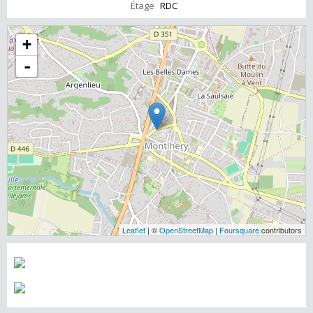
Étage
RDC
+
-
Leaflet
| ©
OpenStreetMap
|
Foursquare
contributors