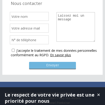
Nous contacter
J'accepte le traitement de mes données personnelles
conformément au RGPD.
En savoir plus
Le respect de votre vie privée est une
Location immobilier professionnel Bordeaux
✕
Location immobilier professionnel L'Haÿ-les-Roses
priorité pour nous
Location immobilier professionnel Pontoise