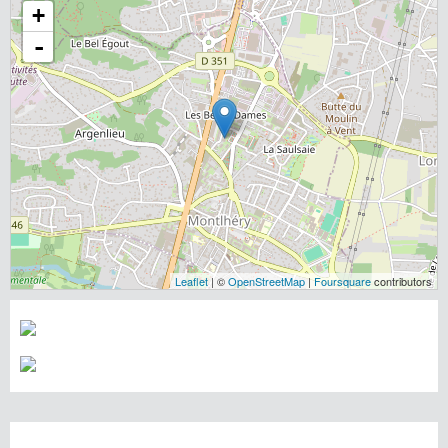
+
-
Leaflet
| ©
OpenStreetMap
|
Foursquare
contributors