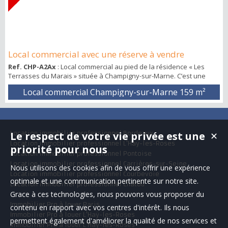
Local commercial avec une réserve à vendre
Ref. CHP-A2Ax
: Local commercial au pied de la résidence « Les
Terrasses du Marais » située à Champigny-sur-Marne. C’est une
commune Inscrite au cœur du Grand Paris, elle profite de cette
Local commercial Champigny-sur-Marne
159 m²
formidable opportunité pour embellir son territoire et développer
ses infrastructures. La résidence est composée de 99 logements.
Les commerces jouissent d’une belle visibilité. Axe de circulation
dense, flux véhicule ...
Location immobilier professionnel Bordeaux
Le respect de votre vie privée est une
✕
Location immobilier professionnel L'Haÿ-les-Roses
priorité pour nous
Location immobilier professionnel Pontoise
Location immobilier professionnel Carrières-sur-Seine
Nous utilisons des cookies afin de vous offrir une expérience
Location immobilier professionnel Courbevoie
optimale et une communication pertinente sur notre site.
Location immobilier professionnel Chatou
Grace à ces technologies, nous pouvons vous proposer du
Immobilier Pro à louer Paris
contenu en rapport avec vos centres d'intérêt. Ils nous
Immobilier Pro à louer L'Haÿ-les-Roses
permettent également d'améliorer la qualité de nos services et
Immobilier Pro à louer L'Haÿ-les-Roses