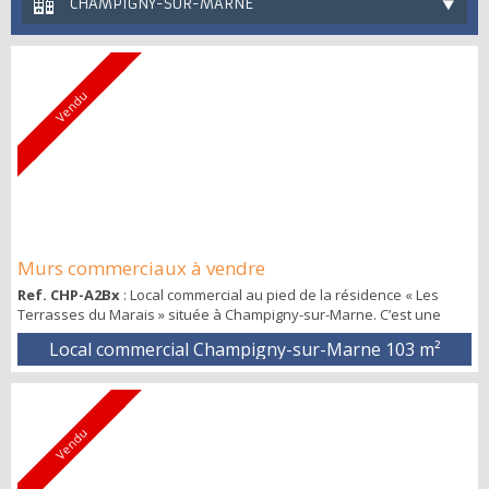
CHAMPIGNY-SUR-MARNE
Vendu
Murs commerciaux à vendre
Ref. CHP-A2Bx
: Local commercial au pied de la résidence « Les
Terrasses du Marais » située à Champigny-sur-Marne. C’est une
commune Inscrite au cœur du Grand Paris, elle profite de cette
Local commercial Champigny-sur-Marne
103 m²
formidable opportunité pour embellir son territoire et développer
ses infrastructures. La résidence est composée de 99 logements.
Les commerces jouissent d’une belle visibilité. Axe de circulation
dense, flux véhicule ...
Vendu