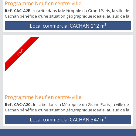
Programme Neuf en centre-ville
Ref. CAC-A2B
: Inscrite dans la Métropole du Grand Paris, la ville de
Cachan bénéficie d’une situation géographique idéale, au sud de la
capitale et à seulement 3 km de la porte d’Orléans. Cachan, ville
Local commercial CACHAN
212 m²
citoyenne et éco-responsable (gestion de l’eau et des déchets,
aménagement urbain, « Ferme à la ville », « Fête des Jardins », etc.)
dispose d’un patrimoine naturel très riche. L’Avant Scène est situé ...
Loué
Programme Neuf en centre-ville
Ref. CAC-A2C
: Inscrite dans la Métropole du Grand Paris, la ville de
Cachan bénéficie d’une situation géographique idéale, au sud de la
capitale et à seulement 3 km de la porte d’Orléans. Cachan, ville
Local commercial CACHAN
347 m²
citoyenne et éco-responsable (gestion de l’eau et des déchets,
aménagement urbain, « Ferme à la ville », « Fête des Jardins », etc.)
dispose d’un patrimoine naturel très riche. L’Avant Scène est situé ...