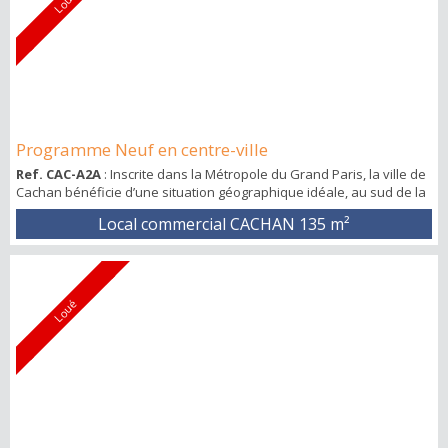
Loué
Programme Neuf en centre-ville
Ref. CAC-A2A
: Inscrite dans la Métropole du Grand Paris, la ville de
Cachan bénéficie d’une situation géographique idéale, au sud de la
capitale et à seulement 3 km de la porte d’Orléans. Cachan, ville
Local commercial CACHAN
135 m²
citoyenne et éco-responsable (gestion de l’eau et des déchets,
aménagement urbain, « Ferme à la ville », « Fête des Jardins », etc.)
dispose d’un patrimoine naturel très riche. L’Avant Scène est situé
a...
Loué