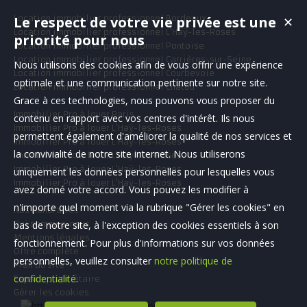
Location immobilier professionnel Bordeaux
Le respect de votre vie privée est une
✕
Location immobilier professionnel L'Haÿ-les-Roses
priorité pour nous
Location immobilier professionnel Pontoise
Location immobilier professionnel Carrières-sur-Seine
Nous utilisons des cookies afin de vous offrir une expérience
Location immobilier professionnel Courbevoie
optimale et une communication pertinente sur notre site.
Location immobilier professionnel Chatou
Grace à ces technologies, nous pouvons vous proposer du
Immobilier Pro à louer Paris
contenu en rapport avec vos centres d'intérêt. Ils nous
Immobilier Pro à louer L'Haÿ-les-Roses
permettent également d'améliorer la qualité de nos services et
Immobilier Pro à louer L'Haÿ-les-Roses
la convivialité de notre site internet. Nous utiliserons
Immobilier Pro à louer L'Haÿ-les-Roses
Immobilier Pro à louer L'Haÿ-les-Roses
uniquement les données personnelles pour lesquelles vous
Immobilier Pro à louer L'Haÿ-les-Roses
avez donné votre accord. Vous pouvez les modifier à
n'importe quel moment via la rubrique "Gérer les cookies" en
Nos Honoraires
Qui sommes-nous
bas de notre site, à l'exception des cookies essentiels à son
Mentions légales
fonctionnement. Pour plus d'informations sur vos données
Offre complète
personnelles, veuillez consulter
notre politique de
Plan du site
confidentialité
.
Espace propriétaire
Gérer les cookies