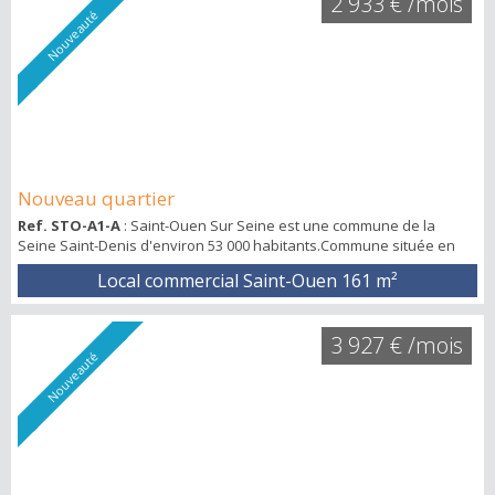
2 933 € /mois
Nouveauté
Nouveau quartier
Ref. STO-A1-A
: Saint-Ouen Sur Seine est une commune de la
Seine Saint-Denis d'environ 53 000 habitants.Commune située en
1ère couronne. La ZAC des Docks à Saint-Ouen est un vaste
Local commercial Saint-Ouen
161 m²
écoquartier de 100 hectares aménagé sur d’anciens terrains
industriels.Ce projet urbain intègre environ 4 000 logements, 200
000 m² de bureaux, 66 000 m² de commerces et activités, ainsi que
3 927 € /mois
de nombreux équipements publics et ...
Nouveauté