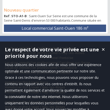
Nouveau quartier
Ref. STO-A1-B
: Saint-Ouen Sur Seine est une commune de la
Seine Saint-Denis d'environ 53 000 habitants.Commune située en
1ère couronne. La ZAC des Docks à Saint-Ouen est un vaste
Local commercial Saint-Ouen
186 m²
écoquartier de 100 hectares aménagé sur d’anciens terrains
industriels.Ce projet urbain intègre environ 4 000 logements, 200
000 m² de bureaux, 66 000 m² de commerces et activités, ainsi que
de nombreux équipements publics et ...
Location immobilier professionnel Bordeaux
Le respect de votre vie privée est une
✕
Location immobilier professionnel L'Haÿ-les-Roses
priorité pour nous
Location immobilier professionnel Pontoise
Location immobilier professionnel Carrières-sur-Seine
Nous utilisons des cookies afin de vous offrir une expérience
Location immobilier professionnel Courbevoie
optimale et une communication pertinente sur notre site.
Location immobilier professionnel Chatou
Grace à ces technologies, nous pouvons vous proposer du
Immobilier Pro à louer Paris
contenu en rapport avec vos centres d'intérêt. Ils nous
Immobilier Pro à louer L'Haÿ-les-Roses
permettent également d'améliorer la qualité de nos services et
Immobilier Pro à louer L'Haÿ-les-Roses
la convivialité de notre site internet. Nous utiliserons
Immobilier Pro à louer L'Haÿ-les-Roses
Immobilier Pro à louer L'Haÿ-les-Roses
uniquement les données personnelles pour lesquelles vous
Immobilier Pro à louer L'Haÿ-les-Roses
avez donné votre accord. Vous pouvez les modifier à