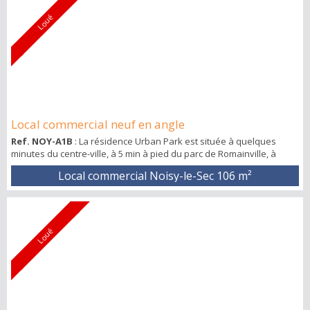
Loué
Local commercial neuf en angle
Ref. NOY-A1B
: La résidence Urban Park est située à quelques
minutes du centre-ville, à 5 min à pied du parc de Romainville, à
proximité immédiate de la mairie et à l’angle de deux des axes
Local commercial Noisy-le-Sec
106 m²
principaux de la ville : la rue Paul Vaillant Couturier reliant la ville à
Pantin et la rue du Parc permettant de rejoindre Bobigny. Les
commerces offrent une belle visibilité sur la place, avec possibilité
d’exploi...
Loué