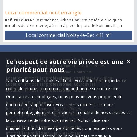
Local commercial neuf en angle
Ref. NOY-A1A
: La résidence Urban Park est située à quelques
minutes du centre-ville, à 5 min à pied du parc de Romainville, à
proximité immédiate de la mairie et à l’angle de deux des axes
Local commercial Noisy-le-Sec
441 m²
principaux de la ville : la rue Paul Vaillant Couturier reliant la ville à
Pantin et la rue du Parc permettant de rejoindre Bobigny. Les
commerces offrent une belle visibilité sur la place, avec possibilité
d’exploi...
Location immobilier professionnel Bordeaux
Le respect de votre vie privée est une
✕
Location immobilier professionnel L'Haÿ-les-Roses
priorité pour nous
Location immobilier professionnel Pontoise
Location immobilier professionnel Carrières-sur-Seine
Nous utilisons des cookies afin de vous offrir une expérience
Location immobilier professionnel Courbevoie
optimale et une communication pertinente sur notre site.
Location immobilier professionnel Chatou
Grace à ces technologies, nous pouvons vous proposer du
Immobilier Pro à louer Paris
contenu en rapport avec vos centres d'intérêt. Ils nous
Immobilier Pro à louer L'Haÿ-les-Roses
permettent également d'améliorer la qualité de nos services et
Immobilier Pro à louer L'Haÿ-les-Roses
la convivialité de notre site internet. Nous utiliserons
Immobilier Pro à louer L'Haÿ-les-Roses
Immobilier Pro à louer L'Haÿ-les-Roses
uniquement les données personnelles pour lesquelles vous
Immobilier Pro à louer L'Haÿ-les-Roses
avez donné votre accord. Vous pouvez les modifier à