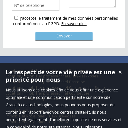
J'accepte le traitement de mes données personnelles
conformément au RGPD.
En savoir plus
Le respect de votre vie privée est une
Location immobilier professionnel Bordeaux
✕
Location immobilier professionnel L'Haÿ-les-Roses
priorité pour nous
Location immobilier professionnel Pontoise
Location immobilier professionnel Carrières-sur-Seine
Nous utilisons des cookies afin de vous offrir une expérience
Location immobilier professionnel Courbevoie
optimale et une communication pertinente sur notre site.
Location immobilier professionnel Chatou
Grace à ces technologies, nous pouvons vous proposer du
Immobilier Pro à louer Paris
contenu en rapport avec vos centres d'intérêt. Ils nous
Immobilier Pro à louer L'Haÿ-les-Roses
permettent également d'améliorer la qualité de nos services et
Immobilier Pro à louer L'Haÿ-les-Roses
la convivialité de notre site internet. Nous utiliserons
Immobilier Pro à louer L'Haÿ-les-Roses