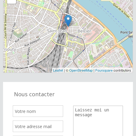
Leaflet
| ©
OpenStreetMap
|
Foursquare
contributors
Nous contacter