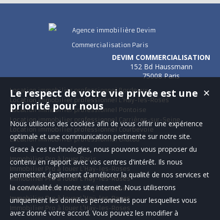
DEVIM COMMERCIALISATION
152 Bd Haussmann
75008 Paris
Location immobilier professionnel Bordeaux
Le respect de votre vie privée est une
✕
Location immobilier professionnel L'Haÿ-les-Roses
priorité pour nous
Location immobilier professionnel Pontoise
Location immobilier professionnel Carrières-sur-Seine
Nous utilisons des cookies afin de vous offrir une expérience
Location immobilier professionnel Courbevoie
optimale et une communication pertinente sur notre site.
Location immobilier professionnel Chatou
Grace à ces technologies, nous pouvons vous proposer du
Immobilier Pro à louer Paris
contenu en rapport avec vos centres d'intérêt. Ils nous
Immobilier Pro à louer L'Haÿ-les-Roses
permettent également d'améliorer la qualité de nos services et
Immobilier Pro à louer L'Haÿ-les-Roses
la convivialité de notre site internet. Nous utiliserons
Immobilier Pro à louer L'Haÿ-les-Roses
Immobilier Pro à louer L'Haÿ-les-Roses
uniquement les données personnelles pour lesquelles vous
Immobilier Pro à louer L'Haÿ-les-Roses
avez donné votre accord. Vous pouvez les modifier à