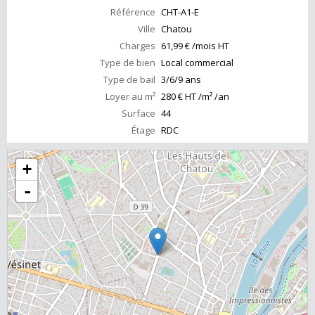
Référence
CHT-A1-E
Ville
Chatou
Charges
61,99 € /mois HT
Type de bien
Local commercial
Type de bail
3/6/9 ans
Loyer au m²
280 € HT /m² /an
Surface
44
Étage
RDC
+
-