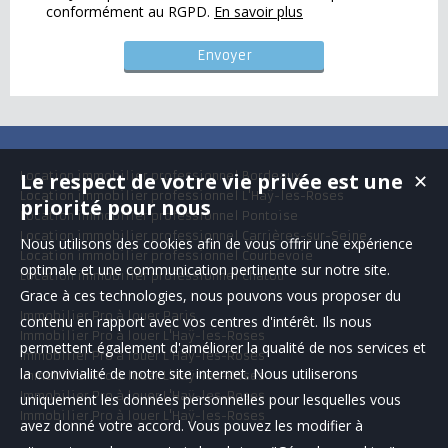
conformément au RGPD.
En savoir plus
Le respect de votre vie privée est une
Location immobilier professionnel Bordeaux
✕
Location immobilier professionnel L'Haÿ-les-Roses
priorité pour nous
Location immobilier professionnel Pontoise
Location immobilier professionnel Carrières-sur-Seine
Nous utilisons des cookies afin de vous offrir une expérience
Location immobilier professionnel Courbevoie
optimale et une communication pertinente sur notre site.
Location immobilier professionnel Chatou
Grace à ces technologies, nous pouvons vous proposer du
Immobilier Pro à louer Paris
contenu en rapport avec vos centres d'intérêt. Ils nous
Immobilier Pro à louer L'Haÿ-les-Roses
permettent également d'améliorer la qualité de nos services et
Immobilier Pro à louer L'Haÿ-les-Roses
la convivialité de notre site internet. Nous utiliserons
Immobilier Pro à louer L'Haÿ-les-Roses
Immobilier Pro à louer L'Haÿ-les-Roses
uniquement les données personnelles pour lesquelles vous
Immobilier Pro à louer L'Haÿ-les-Roses
avez donné votre accord. Vous pouvez les modifier à