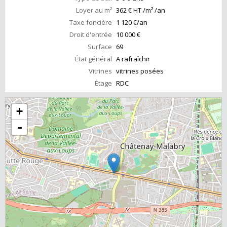
Loyer au m²
362 € HT /m² /an
Taxe foncière
1 120 €/an
Droit d'entrée
10 000 €
Surface
69
État général
A rafraîchir
Vitrines
vitrines posées
Étage
RDC
+
-