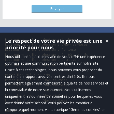
Le respect de votre vie privée est une
Location immobilier professionnel Bordeaux
✕
Location immobilier professionnel L'Haÿ-les-Roses
priorité pour nous
Location immobilier professionnel Pontoise
Location immobilier professionnel Carrières-sur-Seine
Nous utilisons des cookies afin de vous offrir une expérience
Location immobilier professionnel Courbevoie
optimale et une communication pertinente sur notre site.
Location immobilier professionnel Chatou
Grace à ces technologies, nous pouvons vous proposer du
Immobilier Pro à louer Paris
contenu en rapport avec vos centres d'intérêt. Ils nous
Immobilier Pro à louer L'Haÿ-les-Roses
permettent également d'améliorer la qualité de nos services et
Immobilier Pro à louer L'Haÿ-les-Roses
la convivialité de notre site internet. Nous utiliserons
Immobilier Pro à louer L'Haÿ-les-Roses
Immobilier Pro à louer L'Haÿ-les-Roses
uniquement les données personnelles pour lesquelles vous
Immobilier Pro à louer L'Haÿ-les-Roses
avez donné votre accord. Vous pouvez les modifier à
n'importe quel moment via la rubrique "Gérer les cookies" en
Nos Honoraires