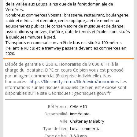
de la Vallée aux Loups, ainsi que de la forêt domaniale de
Verrières.
Nombreux commerces voisins : brasserie, restaurant, boulangerie,
cabinet médical et dentaire, centre optique,... et de nombreux
équipements publics : le conservatoire de musique et de danse,
associations sportives, théâtre, club de tennis et écoles sont situés
à quelques minutes à pied.
Transports en commun : un arrêt de bus est situé à 100 mètres
(reliant le RER B) et le tramway passera devant les commerces en
2020.
Dépôt de garantie 6 250 €. Honoraires de 8 000 € HT à la
charge du locataire. DPE en cours Ce bien vous est proposé
par un agent commercial (Entreprise individuelle). Nos
honoraires :
https://files.netty.immo/file/devim/honoraires
Les
informations sur les risques auxquels ce bien est exposé sont
disponibles sur le site Géorisques : georisques.gouv.fr
Référence
CHM-A1D
Disponibilité
Immédiate
Ville
Châtenay Malabry
Type de bien
Local commercial
Type de bail
3-6-9 ans