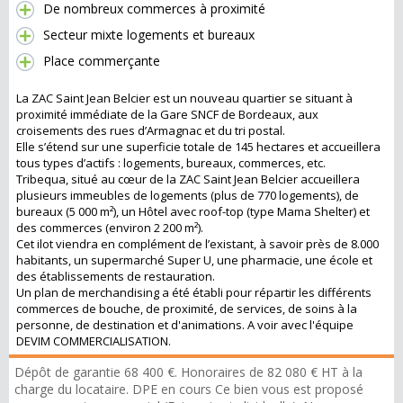
De nombreux commerces à proximité
Secteur mixte logements et bureaux
Place commerçante
La ZAC Saint Jean Belcier est un nouveau quartier se situant à
proximité immédiate de la Gare SNCF de Bordeaux, aux
croisements des rues d’Armagnac et du tri postal.
Elle s’étend sur une superficie totale de 145 hectares et accueillera
tous types d’actifs : logements, bureaux, commerces, etc.
Tribequa, situé au cœur de la ZAC Saint Jean Belcier accueillera
plusieurs immeubles de logements (plus de 770 logements), de
bureaux (5 000 m²), un Hôtel avec roof-top (type Mama Shelter) et
des commerces (environ 2 200 m²).
Cet ilot viendra en complément de l’existant, à savoir près de 8.000
habitants, un supermarché Super U, une pharmacie, une école et
des établissements de restauration.
Un plan de merchandising a été établi pour répartir les différents
commerces de bouche, de proximité, de services, de soins à la
personne, de destination et d'animations. A voir avec l'équipe
DEVIM COMMERCIALISATION.
Dépôt de garantie 68 400 €. Honoraires de 82 080 € HT à la
charge du locataire. DPE en cours Ce bien vous est proposé