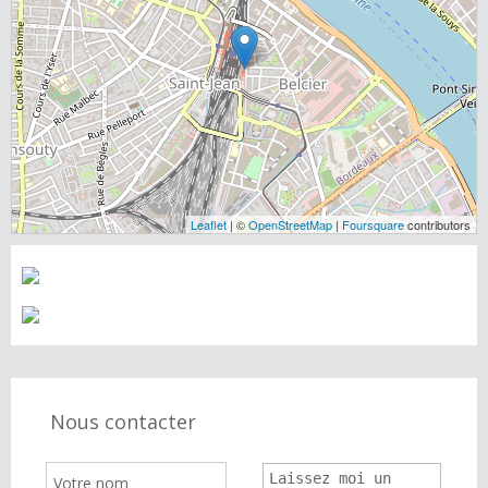
Leaflet
| ©
OpenStreetMap
|
Foursquare
contributors
Nous contacter