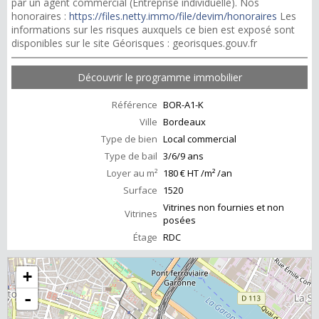
par un agent commercial (Entreprise individuelle). Nos
honoraires :
https://files.netty.immo/file/devim/honoraires
Les
informations sur les risques auxquels ce bien est exposé sont
disponibles sur le site Géorisques : georisques.gouv.fr
Découvrir le programme immobilier
Référence
BOR-A1-K
Ville
Bordeaux
Type de bien
Local commercial
Type de bail
3/6/9 ans
Loyer au m²
180 € HT /m² /an
Surface
1520
Vitrines non fournies et non
Vitrines
posées
Étage
RDC
+
-