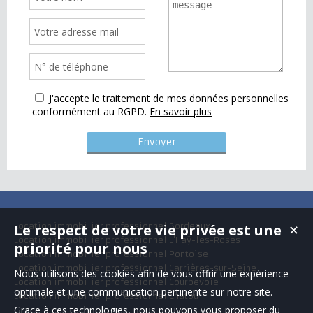
J'accepte le traitement de mes données personnelles
conformément au RGPD.
En savoir plus
Le respect de votre vie privée est une
Location immobilier professionnel Bordeaux
✕
Location immobilier professionnel L'Haÿ-les-Roses
priorité pour nous
Location immobilier professionnel Pontoise
Location immobilier professionnel Carrières-sur-Seine
Nous utilisons des cookies afin de vous offrir une expérience
Location immobilier professionnel Courbevoie
optimale et une communication pertinente sur notre site.
Location immobilier professionnel Chatou
Grace à ces technologies, nous pouvons vous proposer du